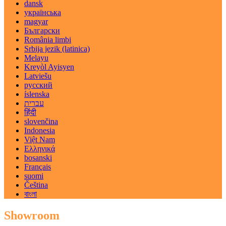
dansk
українська
magyar
Български
România limbi
Srbija jezik (latinica)
Melayu
Kreyòl Ayisyen
Latviešu
русский
íslenska
עברית
हिंदी
slovenčina
Indonesia
Việt Nam
Ελληνικά
bosanski
Français
suomi
Čeština
বাংলা
Showroom