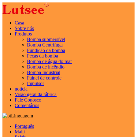
Casa
Sobre nós
Produtos
Bomba submersível
Bomba Centrífuga
Fundição da bomba
Peças da bomba
Bomba de água do mar
Bomba de incêndio
Bomba Industrial
Painel de controle
Impulsor
notícia
Visão geral da fábrica
Fale Conosco
Comentários
Linguagem
Português
Malti