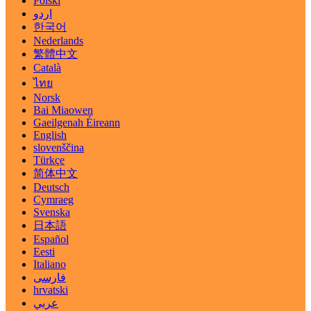
Polski
اردو
한국어
Nederlands
繁體中文
Català
ไทย
Norsk
Bai Miaowen
Gaeilgenah Éireann
English
slovenščina
Türkçe
简体中文
Deutsch
Cymraeg
Svenska
日本語
Español
Eesti
Italiano
فارسی
hrvatski
عربي