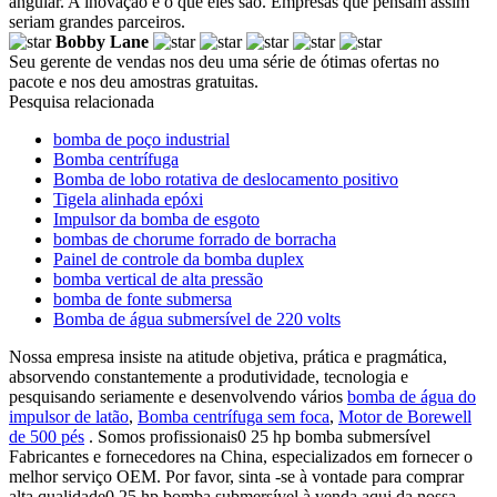
angular. A inovação é o que eles são. Empresas que pensam assim
seriam grandes parceiros.
Bobby Lane
Seu gerente de vendas nos deu uma série de ótimas ofertas no
pacote e nos deu amostras gratuitas.
Pesquisa relacionada
bomba de poço industrial
Bomba centrífuga
Bomba de lobo rotativa de deslocamento positivo
Tigela alinhada epóxi
Impulsor da bomba de esgoto
bombas de chorume forrado de borracha
Painel de controle da bomba duplex
bomba vertical de alta pressão
bomba de fonte submersa
Bomba de água submersível de 220 volts
Nossa empresa insiste na atitude objetiva, prática e pragmática,
absorvendo constantemente a produtividade, tecnologia e
pesquisando seriamente e desenvolvendo vários
bomba de água do
impulsor de latão
,
Bomba centrífuga sem foca
,
Motor de Borewell
de 500 pés
. Somos profissionais0 25 hp bomba submersível
Fabricantes e fornecedores na China, especializados em fornecer o
melhor serviço OEM. Por favor, sinta -se à vontade para comprar
alta qualidade0 25 hp bomba submersível à venda aqui da nossa