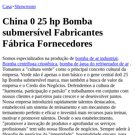
Casa
>
Showroom
China 0 25 hp Bomba
submersível Fabricantes
Fábrica Fornecedores
Somos especializados na produção de
bomba de ar industrial
,
Bomba centrífuga criogênica
,
bomba de água do refrigerador de ar
.
Tomamos a "cultura verde" como o principal conceito cultural da
empresa. Verde não é apenas o tom básico e o gene central do0 25
hp Bomba submersível marca, mas também a busca de valor da
empresa e o Credo dos Negócios. Defendemos a cultura de
"harmonia, participação e paixão" e trabalhamos em conjunto com
nossos clientes e parceiros para crescer e se desenvolver juntos.
Nossa empresa introduzirá rapidamente talentos destacados,
estabelecerá um sistema de treinamento e um mecanismo de
treinamento perfeito e eficaz e investirá mais recursos para treinar,
motivar e promover talentos. Desde o seu estabelecimento,
"promover a inovação de produtos e aprofundar os serviços
profissionais" tem sido nossa filosofia de negócios. Sempre aderir à
filosofia de negócios da "integridade", hospitalidade sincera, para