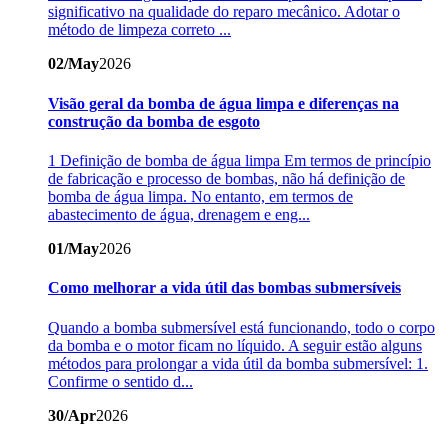
significativo na qualidade do reparo mecânico. Adotar o
método de limpeza correto ...
02/May
2026
Visão geral da bomba de água limpa e diferenças na
construção da bomba de esgoto
1 Definição de bomba de água limpa Em termos de princípio
de fabricação e processo de bombas, não há definição de
bomba de água limpa. No entanto, em termos de
abastecimento de água, drenagem e eng...
01/May
2026
Como melhorar a vida útil das bombas submersíveis
Quando a bomba submersível está funcionando, todo o corpo
da bomba e o motor ficam no líquido. A seguir estão alguns
métodos para prolongar a vida útil da bomba submersível: 1.
Confirme o sentido d...
30/Apr
2026