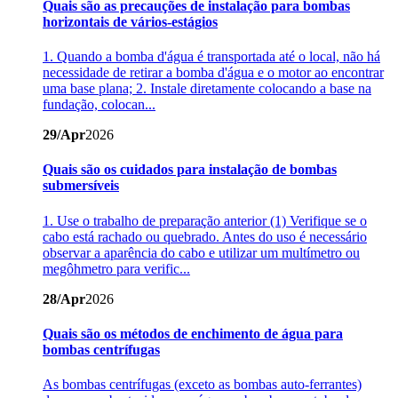
Quais são as precauções de instalação para bombas
horizontais de vários-estágios
1. Quando a bomba d'água é transportada até o local, não há
necessidade de retirar a bomba d'água e o motor ao encontrar
uma base plana; 2. Instale diretamente colocando a base na
fundação, colocan...
29/Apr
2026
Quais são os cuidados para instalação de bombas
submersíveis
1. Use o trabalho de preparação anterior (1) Verifique se o
cabo está rachado ou quebrado. Antes do uso é necessário
observar a aparência do cabo e utilizar um multímetro ou
megôhmetro para verific...
28/Apr
2026
Quais são os métodos de enchimento de água para
bombas centrífugas
As bombas centrífugas (exceto as bombas auto-ferrantes)