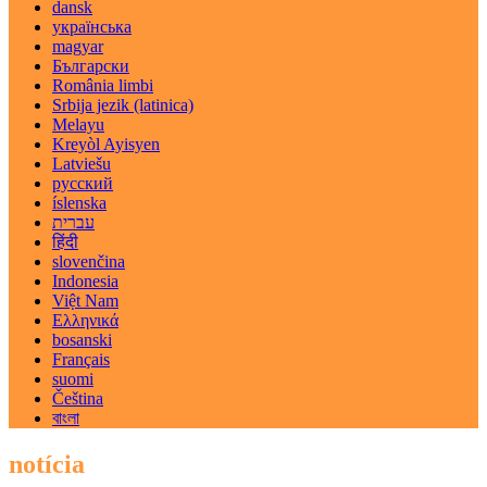
dansk
українська
magyar
Български
România limbi
Srbija jezik (latinica)
Melayu
Kreyòl Ayisyen
Latviešu
русский
íslenska
עברית
हिंदी
slovenčina
Indonesia
Việt Nam
Ελληνικά
bosanski
Français
suomi
Čeština
বাংলা
notícia