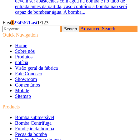
devem ser abastecidas com água na bomba e no tubo de
entrada antes da partida, caso contrário a bomba não será
capaz de bombear água. A bomba...
First
1
2
3
4
5
6
7
Last
1/123
Advanced Search
Quick Navigation
Home
Sobre nós
Produtos
notícia
Visão geral da fábrica
Fale Conosco
Showroom
Comentários
Mobile
Sitemap
Products
Bomba submersível
Bomba Centrífuga
Fundição da bomba
Peças da bomba
Bomba de água do mar