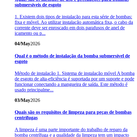
submersíveis de esgoto
1. Existem dois tipos de instalação para esta série de bombas:
fixa e móvel. Ao utilizar instalação automática fixa, o cabo da
corrente deve ser enroscado em dois parafusos de anel de
içamento ou p...
04/May
2026
Qual é o método de instalação da bomba submersível de
esgoto
Método de instalação 1. Sistema de instalação móvel A bomba
de esgoto de alta-eficiência é suportada por um suporte e pode
funcionar conectando a mangueira de saída. Este método é
usado principalme...
03/May
2026
Quais são os requisitos de limpeza para peças de bombas
centrífugas
A limpeza é uma parte importante do trabalho de reparo da
bomba centrífuga e a qualidade da limpeza tem um impacto