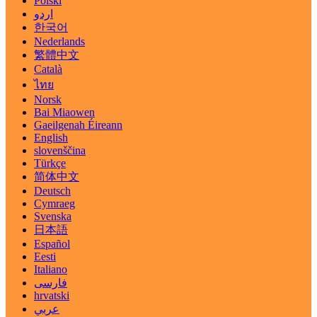
Polski
اردو
한국어
Nederlands
繁體中文
Català
ไทย
Norsk
Bai Miaowen
Gaeilgenah Éireann
English
slovenščina
Türkçe
简体中文
Deutsch
Cymraeg
Svenska
日本語
Español
Eesti
Italiano
فارسی
hrvatski
عربي