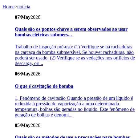
Home
>
notícia
07/May
2026
Quais são os pontos-chave a serem observados ao usar
bombas elétricas submers...
Trabalho de inspeção pré-uso: (1) Verifique se há rachaduras
na carcaça da bomba submersível. Se houver rachaduras, não
poderá ser usado. (2) Verifique se as vedações nos orifícios de
descarga, ori...
06/May
2026
O que é cavitação de bomba
1, Fenômeno de cavitação Quando a pressão de um líquido é
reduzida à pressão de vaporização a uma determinada
temperatura, bolhas são geradas no líquido. Este fenômeno de
geração de bolhas é denomi...
05/May
2026
Quais são os métodos de uso e precauções para bombas